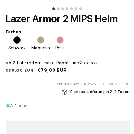
Lazer Armor 2 MIPS Helm
Farben
Schwarz
Magnolia
Rosa
Ab 2 Fahrrädern extra Rabatt im Checkout
Normaler
Verkaufspreis
€79,00 EUR
€89,00 EUR
Preis
Preis inklusive 19% MwSt., inklusive Versand
Express-Lieferung in 2–3 Tagen
Auf Lager