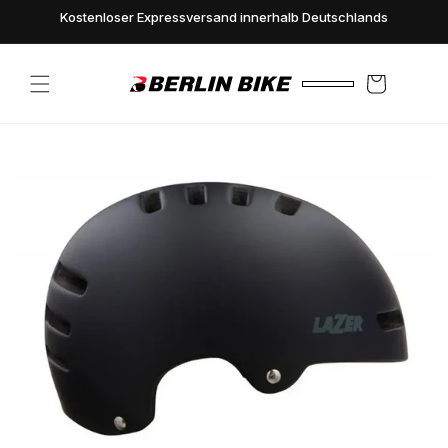
Direkt
Kostenloser Expressversand innerhalb Deutschlands
zum
Inhalt
Warenkorb